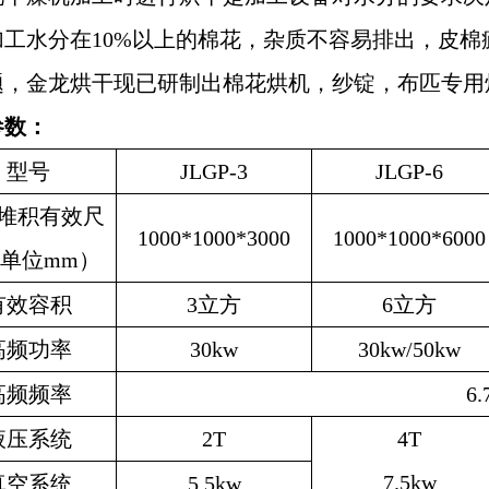
加工水分在10%以上的棉花，杂质不容易排出，皮
题，金龙烘干现已研制出棉花烘机，纱锭，布匹专用
参数：
型号
JLGP-3
JLGP-6
堆积有效尺
1000*1000*3000
1000*1000*6000
单位
mm
）
有效容积
3
立方
6
立方
高频功率
30kw
30kw/50kw
高频频率
6
液压系统
2T
4T
7.5kw
真空系统
5.5kw