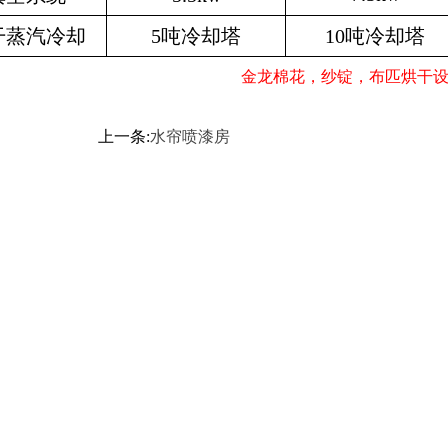
干蒸汽冷却
5
吨冷却塔
10
吨冷却塔
金龙棉花，纱锭，布匹烘干设备 2
上一条:
水帘喷漆房