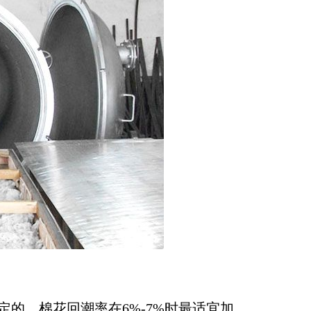
的、棉花回潮率在6%-7%时最适宜加