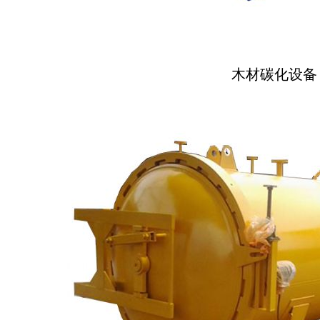
木材碳化设备