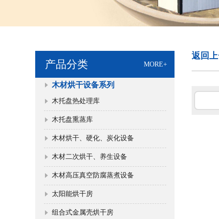
返回上
产品分类
MORE+
木材烘干设备系列
木托盘热处理库
木托盘熏蒸库
木材烘干、硬化、炭化设备
木材二次烘干、养生设备
木材高压真空防腐蒸煮设备
太阳能烘干房
组合式金属壳烘干房