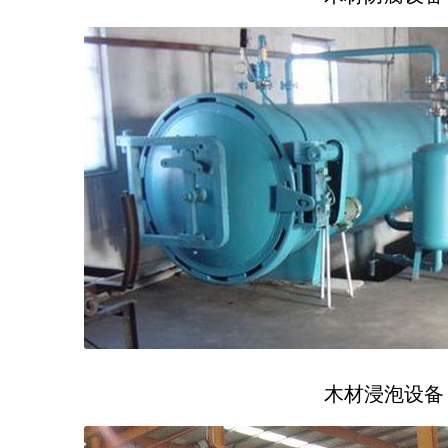
木材浸泡设备